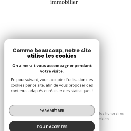
VOTRE ESPACE
Comme beaucoup, notre site
Espace propriétaire
utilise les cookies
On aimerait vous accompagner pendant
votre visite.
SE CONNECTER
En poursuivant, vous acceptez l'utilisation des
cookies par ce site, afin de vous proposer des
contenus adaptés et réaliser des statistiques !
© 2026 | Tous droits réservés
PARAMÉTRER
Nos partenaires
Mentions légales
Nos honoraires
Cookies
Admin
Politique RGPD
TOUT ACCEPTER