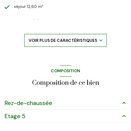
séjour 12,60 m²
1 chambre(s)
construit en 1960
VOIR PLUS DE CARACTÉRISTIQUES
cuisine séparée
Chauffage individuel : convecteur (autre)
COMPOSITION
exposition Est-Ouest
Composition de ce bien
5ème étage
Rez-de-chaussée
7 étage(s)
Etage 5
salon/sejour
m²
ascenseur
cuisine
m²