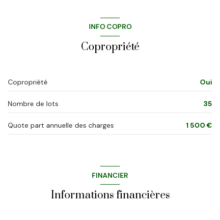
chambre
12.5 m²
vue dégagée
INFO COPRO
cave
Copropriété
quartier capelette
Copropriété
Oui
Nombre de lots
35
Quote part annuelle des charges
1 500 €
FINANCIER
Informations financières