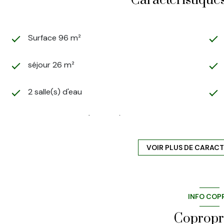
Caractéristique
Surface 96 m²
séjour 26 m²
2 salle(s) d'eau
cuisine séparée (équipée)
10ème étage
VOIR PLUS DE CARACT
ascenseur
INFO COP
cave
Copropr