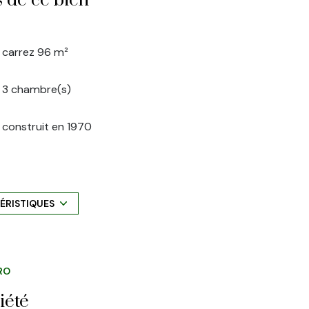
s de ce bien
carrez 96 m²
3 chambre(s)
construit en 1970
exposition Nord-Sud
10 étage(s)
ÉRISTIQUES
vue dégagée
RO
balcon
iété