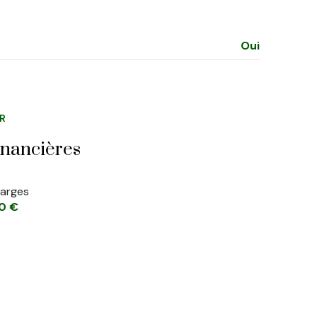
Oui
ER
inancières
arges
0 €