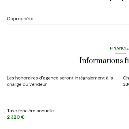
quartier CANTINI, CASTELLANE
Copropriété
FINANCI
Informations f
Les honoraires d'agence seront intégralement à la
Ch
charge du vendeur
33
Taxe foncière annuelle
2 320 €