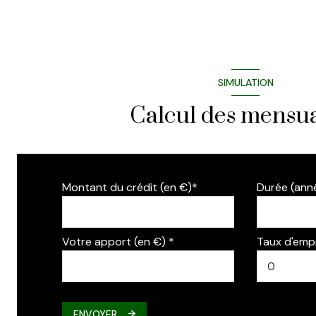
SIMULATION
Calcul des mensua
Montant du crédit (en €)*
Durée (ann
Votre apport (en €) *
Taux d'emp
ENVOYER