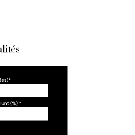
lités
ées)*
runt (%) *